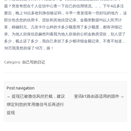
题？突发奇想在个人征信中心查一下自己的信用情况。。。下午4点多注
册后，晚上10点多收到身份验证码，今早一查发现有一些好玩的地方， 这
部分包含您的信用卡、贷款和其他信贷记录。金额类数据均以人民币计
算，精确到元。几张卡什么样的卡多少额度用了多少额度，都有详细记
录。为他人担保信息赫然列着我为他人担保的公积金购房贷款，别人贷了
多少，截止还了多少，我自己承担了多少都详细金额记录。不查不知道，
30万我竟然担保了10万，操！
Category:
自己写的日记
Post navigation
←
提现已被微信风控拦截，建议
斐讯k1路由器适用的固件
→
绑定到您的常用微信号后再进行
提现