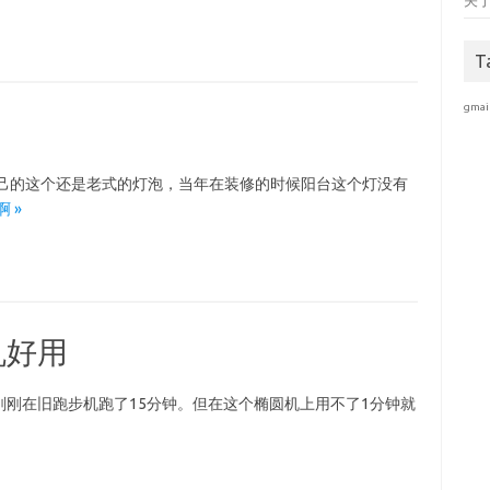
关
T
gmai
自己的这个还是老式的灯泡，当年在装修的时候阳台这个灯没有
啊 »
机好用
刚在旧跑步机跑了15分钟。但在这个椭圆机上用不了1分钟就