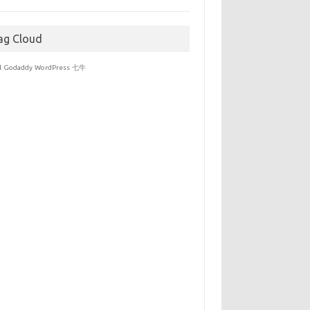
于
ag Cloud
l
Godaddy
WordPress
七牛