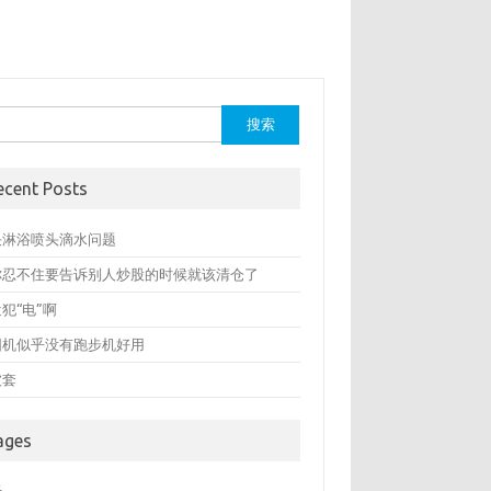
：
ecent Posts
决淋浴喷头滴水问题
你忍不住要告诉别人炒股的时候就该清仓了
犯“电”啊
圆机似乎没有跑步机好用
被套
ages