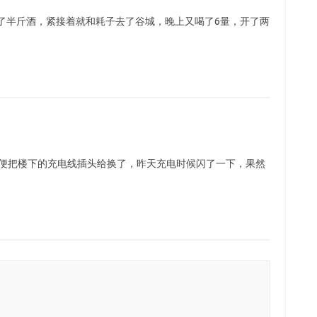
了半斤酒，紧接着就和耗子去了谷城，晚上又喝了6量，开了两
ah，顺便把楼下的充电线插头给换了，昨天充电时候闪了一下，果然