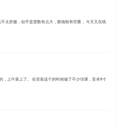
有点不太舒服，似乎是度数有点大，眼镜框有些重， 今天又在线
到的，上午装上了。 在安装这个的时候做了不少功课，安卓9寸