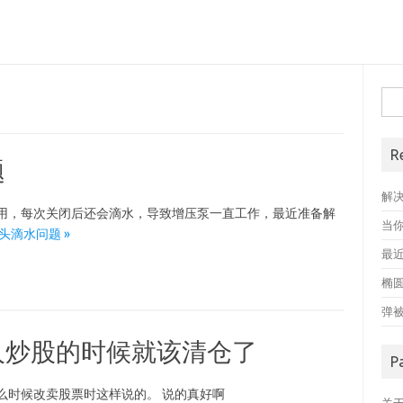
搜
索
R
题
解
澡用，每次关闭后还会滴水，导致增压泵一直工作，最近准备解
当
浴喷头滴水问题 »
最近
椭
弹
人炒股的时候就该清仓了
P
么时候改卖股票时这样说的。 说的真好啊