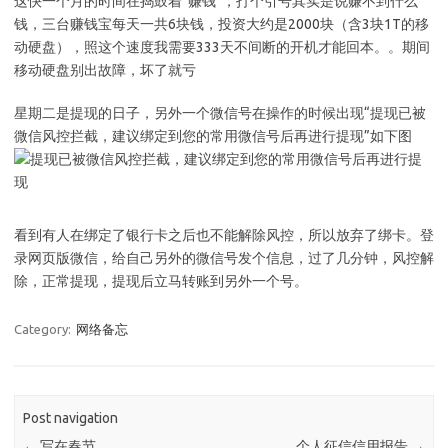
这快一个月的时间在捣鼓着“赚钱”，打个引号其实是说赚不到什么
钱，三台赚钱宝每天一共6块钱，投资大约是2000块（含3块1T的移
动硬盘），照这个速度我需要333天不间断的开机才能回本。。期间
移动硬盘别出故障，坏了就亏
星期二是提现的日子，另外一个微信号在操作的时候出现“提现已被
微信风控拦截，建议绑定到您的常用微信号后再进行提现”如下图
看到有人在绑定了银行卡之后也不能解除风控，所以放弃了绑卡。登
录网页版微信，给自己另外的微信号发个信息，过了几分钟，风控解
除，正常提现，提现后立马转账到另外一个号。
Category:
网络备忘
Post navigation
←
写在春节
个人征信信用报告
→