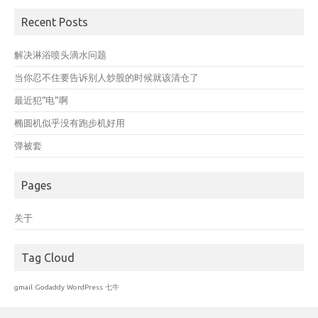
Recent Posts
解决淋浴喷头滴水问题
当你忍不住要告诉别人炒股的时候就该清仓了
最近犯“电”啊
椭圆机似乎没有跑步机好用
弹被套
Pages
关于
Tag Cloud
gmail
Godaddy
WordPress
七牛