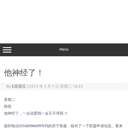
Menu
他神经了！
By
E星期五
|
2013 年 5 月 7 日 星期二 16:35
星期二
阵雨
他神经了，一会说爱我一会又不理我 :?:
接到电话02566996699号码的苏宁客服，核对了一下联盟申请信息。看来