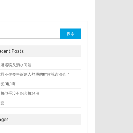
：
ecent Posts
决淋浴喷头滴水问题
你忍不住要告诉别人炒股的时候就该清仓了
犯“电”啊
圆机似乎没有跑步机好用
被套
ages