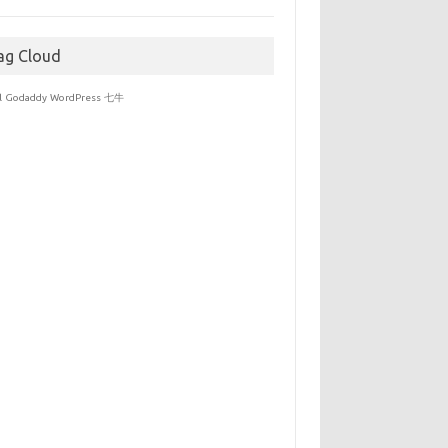
于
ag Cloud
l
Godaddy
WordPress
七牛