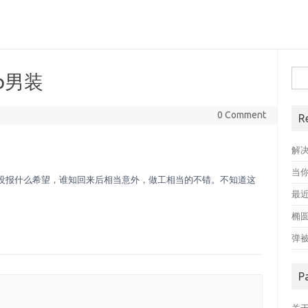
搜
p男装
索
0 Comment
R
解
当
价钱没报什么希望，谁知回来后相当意外，做工相当的不错。不知道这
最近
椭
弹
P