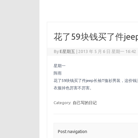
花了59块钱买了件jee
By
E星期五
|
2013 年 5 月 6 日 星期一 16:42
星期一
阵雨
花了59块钱买了件jeep长袖T恤衫男装，这
衣服掉色厉害不厉害。
Category:
自己写的日记
Post navigation