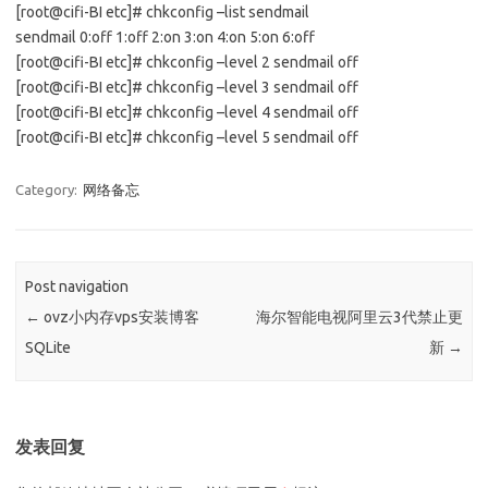
[root@cifi-BI etc]# chkconfig –list sendmail
sendmail 0:off 1:off 2:on 3:on 4:on 5:on 6:off
[root@cifi-BI etc]# chkconfig –level 2 sendmail off
[root@cifi-BI etc]# chkconfig –level 3 sendmail off
[root@cifi-BI etc]# chkconfig –level 4 sendmail off
[root@cifi-BI etc]# chkconfig –level 5 sendmail off
Category:
网络备忘
Post navigation
←
ovz小内存vps安装博客
海尔智能电视阿里云3代禁止更
SQLite
新
→
发表回复