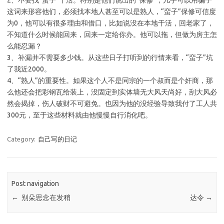
2、不要找“蛮子”干活。特别是他们说出的“保修”，几乎可以用骗子
这词来形容他们，必须找本地人甚至可以是熟人，“蛮子”保修可信度
为0，他可以有很多理由和借口，比如说没在本地干活，回老家了，
不知道什么时候能回来，回来一定给你办。他可以拖，但做为房主怎
么能忍漏？
3、补漏并不需要多少钱。从这些日子打听到的行情来看，“蛮子”坑
了我近2000。
4、“熟人”的重要性。如果这个人不是同宗的一个叔而是个奸商，那
么他还会把彩钢瓦给装上，没固定到实体墙无大风天尚好，刮大风必
然会揭掉，伤人破财不可避免。也因为他的没经验导致我付了工人共
300元，至于这些材料就由他慢慢自行消化吧。
Category:
自己写的日记
Post navigation
←
别朵思念在发稍
达令
→