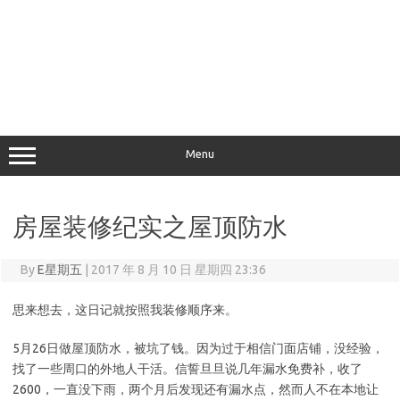
Menu
房屋装修纪实之屋顶防水
By
E星期五
|
2017 年 8 月 10 日 星期四 23:36
思来想去，这日记就按照我装修顺序来。
5月26日做屋顶防水，被坑了钱。因为过于相信门面店铺，没经验，
找了一些周口的外地人干活。信誓旦旦说几年漏水免费补，收了
2600，一直没下雨，两个月后发现还有漏水点，然而人不在本地让