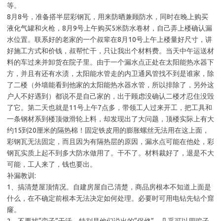
等。
8月8号，准备搭半层彩钢瓦，用来防晒兼顾防水，同时在晚上购买
液化气罐和火枪，8月9号上午购买5米防水卷材，自己弄上楼确认漏
水位置。联系好的老家的一个叔辈在8月10号上午上楼量好尺寸，讲
好施工方式和价钱，叔帮忙干，只让我出个材料费。当天中午运送材
料的车过来并卸货在院子里。由于一个漏水点正处在太阳能热水器下
方，并且有还有水渍，太阳能水管走的内卫通风管找不到是谁家，除
了二楼（外墙能看到他家的太阳能热水器水管，所以排除了，另外这
户人不好遇到）都说不是自己家的，出于顾虑没确认二楼才忍住没毁
了它。第二天也就是11号上午7点多，带领工人过来开工，把工具和
一条钢材系到楼顶做滑轮上料，却发现出了大问题，顶楼实际上有大
约15到20厘米的隔热棉！固定铁皮用的膨胀螺丝无法用在这上面，
彩钢瓦无法固定，而且因为有隔热层的原因，漏水点可能在他处，彩
钢瓦实质上起不到多大防水做用了。干不了。材料裁好了，退是不大
可能，工人来了，钱也要出。
补漏教训:
1、搞清楚屋顶情况。自建房屋自己清楚，商品房根本不知道上面是
什么，在不确定前根本无法决定如何处理。必要时可用电钻先钻个窟
窿。