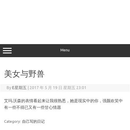
Menu
美女与野兽
By
E星期五
|
2017 年 5 月 19 日 星期五 23:01
艾玛.沃森的表情看起来让我很熟悉，她是现实中的你，强颜欢笑中
有一些不得已又有一些甘心情愿
Category:
自己写的日记