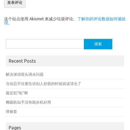
这个站点使用 Akismet 来减少垃圾评论。
了解你的评论数据如何被处
理
。
搜
索：
Recent Posts
解决淋浴喷头滴水问题
当你忍不住要告诉别人炒股的时候就该清仓了
最近犯“电”啊
椭圆机似乎没有跑步机好用
弹被套
Pages