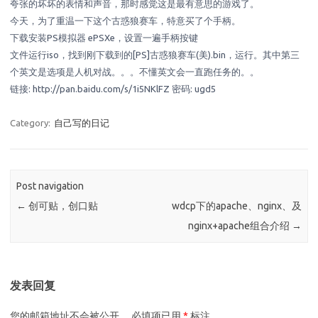
夸张的坏坏的表情和声音，那时感觉这是最有意思的游戏了。
今天，为了重温一下这个古惑狼赛车，特意买了个手柄。
下载安装PS模拟器 ePSXe，设置一遍手柄按键
文件运行iso，找到刚下载到的[PS]古惑狼赛车(美).bin，运行。其中第三
个英文是选项是人机对战。。。不懂英文会一直跑任务的。。
链接: http://pan.baidu.com/s/1i5NKlFZ 密码: ugd5
Category:
自己写的日记
Post navigation
←
创可贴，创口贴
wdcp下的apache、nginx、及
nginx+apache组合介绍
→
发表回复
您的邮箱地址不会被公开。
必填项已用
*
标注