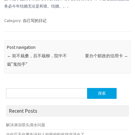
务必今年结婚无论是和谁。结婚。。。
Category:
自己写的日记
Post navigation
←
前不栽桑，后不栽柳，院中不
要办个邮政的信用卡
→
栽“鬼拍手”
搜
索：
Recent Posts
解决淋浴喷头滴水问题
当你忍不住要告诉别人炒股的时候就该清仓了