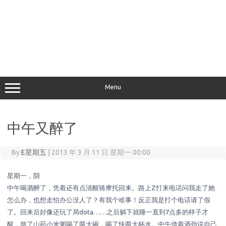
Menu
中午又醉了
By
E星期五
|
2013 年 3 月 11 日 星期一 00:00
星期一，阴
中午喝酒醉了，凭着还有点清醒骑摩托回来。路上Z打来电话问我走了她
怎么办，也想走怕办公没人了？有我个啥事！反正我是打个电话请了假
了。回来后好像还玩了局dota……之后躺下就睡一直到7点多的样子才
醒，熬了山药小米粥喝了两大碗，喝了快两大杯水。中午借着酒劲说自己