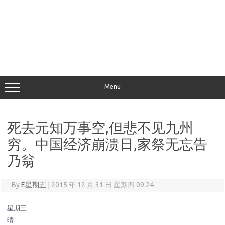
Menu
死去元知万事空,但悲不见九州
穷。中国经济崩溃日,家祭无忘告
乃翁
By
E星期五
|
2015 年 12 月 31 日 星期四 09:24
星期三
晴