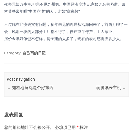
死去元知万事空,但悲不见九州穷。中国经济崩溃日,家祭无忘告乃翁。形
容某些常年唱“中国崩溃”的人，比如“章家敦”
不过现在经济确实有问题，多年未见的邻居从沿海回来了，前两月聊了一
会，说那一块的大部分工厂都不行了，停产或半停产，工人歇业。
房价今年好像也不怎样，房子建的太多了，现在的农村感觉没多少人。
Category:
自己写的日记
Post navigation
←
知柏地黄丸是个好东西
玩腾讯云主机
→
发表回复
您的邮箱地址不会被公开。
必填项已用
*
标注