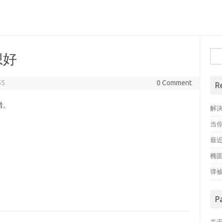
搜
想好
索
55
0 Comment
R
错。
解
当
最近
椭
弹
P