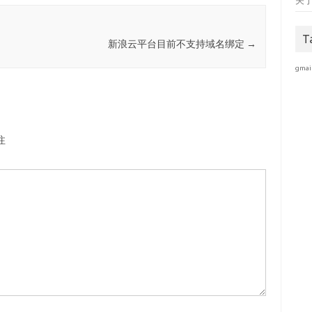
关
T
新浪云平台目前不支持域名绑定
→
gmai
注