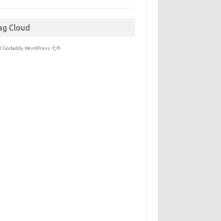
于
ag Cloud
l
Godaddy
WordPress
七牛