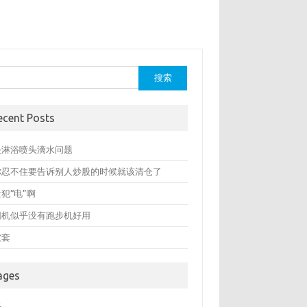
：
ecent Posts
决淋浴喷头滴水问题
你忍不住要告诉别人炒股的时候就该清仓了
犯“电”啊
圆机似乎没有跑步机好用
被套
ages