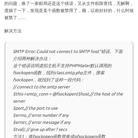
的问题，换了一家邮局还是这个错误，又从文件权限查找，无解啊，
度娘了一下，发现是某个函数被禁用了，额，以前好好的，什么时候
被禁了……
解决方法
SMTP Error: Could not connect to SMTP host”错误。下面
介绍两种解决办法：
这个错误说明虚拟主机不支持PHPMailer默认调用的
fsockopen函数，找到class.smtp.php文件，搜索
fsockopen，就找到了这样一段代码：
// connect to the smtp server
$this->smtp_conn = @fsockopen($host,// the host of the
server
$port,// the port to use
$errno, // error number if any
$errstr, // error message if any
$tval); // give up after ? secs
方法1：将fsockopen函数替换成pfsockopen函数