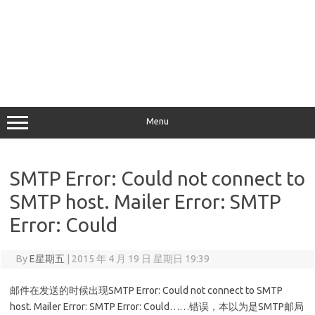
Menu
SMTP Error: Could not connect to
SMTP host. Mailer Error: SMTP
Error: Could
By
E星期五
|
2015 年 4 月 19 日 星期日 19:39
邮件在发送的时候出现SMTP Error: Could not connect to SMTP
host. Mailer Error: SMTP Error: Could……错误，本以为是SMTP邮局