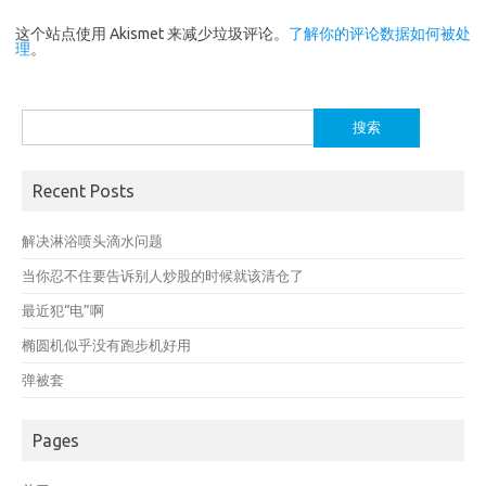
这个站点使用 Akismet 来减少垃圾评论。
了解你的评论数据如何被处
理
。
搜
索：
Recent Posts
解决淋浴喷头滴水问题
当你忍不住要告诉别人炒股的时候就该清仓了
最近犯“电”啊
椭圆机似乎没有跑步机好用
弹被套
Pages