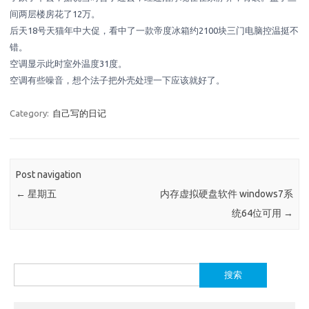
间两层楼房花了12万。
后天18号天猫年中大促，看中了一款帝度冰箱约2100块三门电脑控温挺不
错。
空调显示此时室外温度31度。
空调有些噪音，想个法子把外壳处理一下应该就好了。
Category:
自己写的日记
Post navigation
←
星期五
内存虚拟硬盘软件 windows7系
统64位可用
→
搜
索：