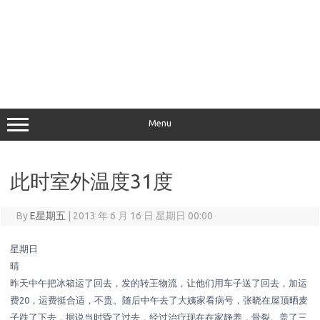
Menu
此时室外温度31度
By
E星期五
|
2013 年 6 月 16 日 星期日 00:00
星期日
晴
昨天中午把冰箱运了回去，发的转王物流，让他们用车子送了回去，加运
费20，运费挺合适，不贵。随后中午去了大姨家看病号，张晓在屋顶晒麦
子跌了下去，据说当时昏了过去，经过治疗现在在家静养，骨裂。盖了三