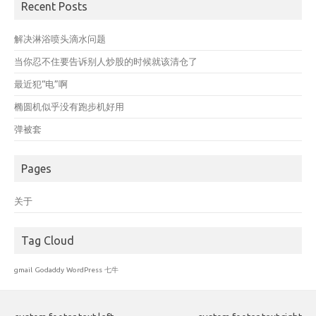
Recent Posts
解决淋浴喷头滴水问题
当你忍不住要告诉别人炒股的时候就该清仓了
最近犯“电”啊
椭圆机似乎没有跑步机好用
弹被套
Pages
关于
Tag Cloud
gmail
Godaddy
WordPress
七牛