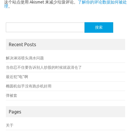
这个站点使用 Akismet 来减少垃圾评论。
了解你的评论数据如何被处
理
。
搜
索：
Recent Posts
解决淋浴喷头滴水问题
当你忍不住要告诉别人炒股的时候就该清仓了
最近犯“电”啊
椭圆机似乎没有跑步机好用
弹被套
Pages
关于