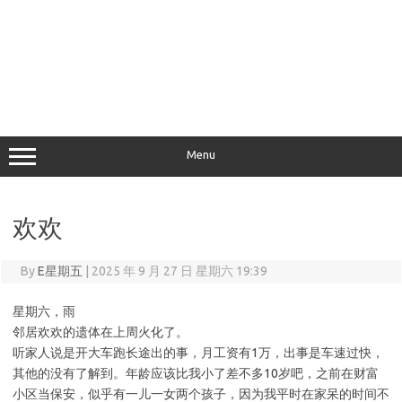
Menu
欢欢
By
E星期五
|
2025 年 9 月 27 日 星期六 19:39
星期六，雨
邻居欢欢的遗体在上周火化了。
听家人说是开大车跑长途出的事，月工资有1万，出事是车速过快，
其他的没有了解到。年龄应该比我小了差不多10岁吧，之前在财富
小区当保安，似乎有一儿一女两个孩子，因为我平时在家呆的时间不