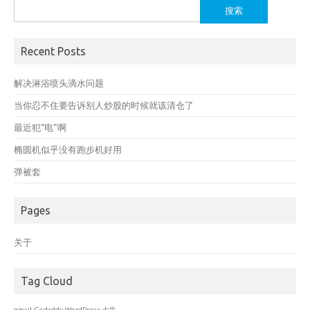
搜
索：
Recent Posts
解决淋浴喷头滴水问题
当你忍不住要告诉别人炒股的时候就该清仓了
最近犯“电”啊
椭圆机似乎没有跑步机好用
弹被套
Pages
关于
Tag Cloud
gmail
Godaddy
WordPress
七牛