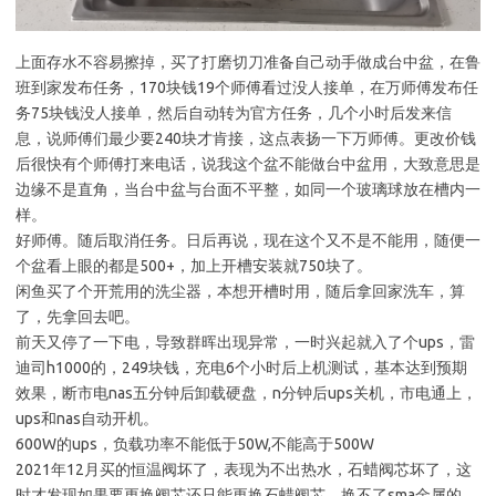
上面存水不容易擦掉，买了打磨切刀准备自己动手做成台中盆，在鲁
班到家发布任务，170块钱19个师傅看过没人接单，在万师傅发布任
务75块钱没人接单，然后自动转为官方任务，几个小时后发来信
息，说师傅们最少要240块才肯接，这点表扬一下万师傅。更改价钱
后很快有个师傅打来电话，说我这个盆不能做台中盆用，大致意思是
边缘不是直角，当台中盆与台面不平整，如同一个玻璃球放在槽内一
样。
好师傅。随后取消任务。日后再说，现在这个又不是不能用，随便一
个盆看上眼的都是500+，加上开槽安装就750块了。
闲鱼买了个开荒用的洗尘器，本想开槽时用，随后拿回家洗车，算
了，先拿回去吧。
前天又停了一下电，导致群晖出现异常，一时兴起就入了个ups，雷
迪司h1000的，249块钱，充电6个小时后上机测试，基本达到预期
效果，断市电nas五分钟后卸载硬盘，n分钟后ups关机，市电通上，
ups和nas自动开机。
600W的ups，负载功率不能低于50W,不能高于500W
2021年12月买的恒温阀坏了，表现为不出热水，石蜡阀芯坏了，这
时才发现如果要更换阀芯还只能更换石蜡阀芯，换不了sma金属的，