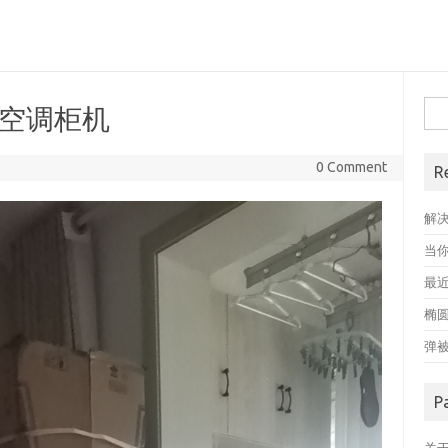
搜
和空调柜机
索
1
0 Comment
R
解
当
最近
椭
弹
P