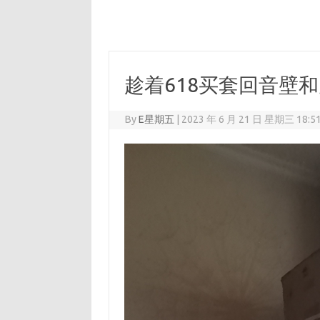
趁着618买套回音壁
By
E星期五
|
2023 年 6 月 21 日 星期三 18:5