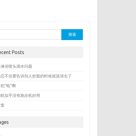
：
ecent Posts
决淋浴喷头滴水问题
你忍不住要告诉别人炒股的时候就该清仓了
犯“电”啊
圆机似乎没有跑步机好用
被套
ages