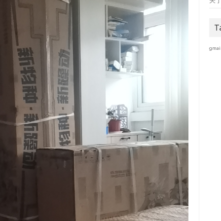
关
T
gmai