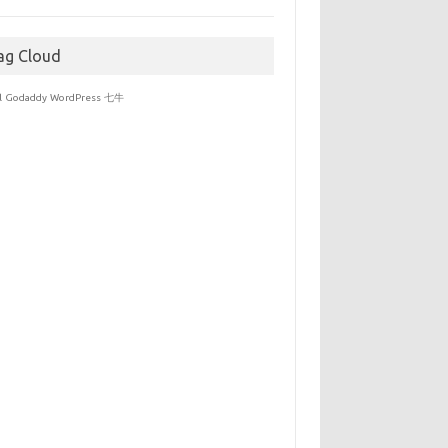
于
ag Cloud
l
Godaddy
WordPress
七牛