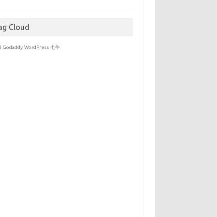
于
ag Cloud
l
Godaddy
WordPress
七牛