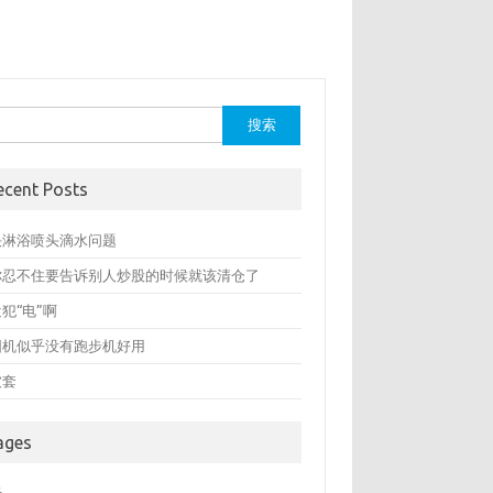
：
ecent Posts
决淋浴喷头滴水问题
你忍不住要告诉别人炒股的时候就该清仓了
犯“电”啊
圆机似乎没有跑步机好用
被套
ages