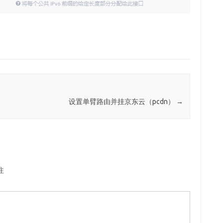
设置单臂路由并挂京东云（pcdn）
→
注