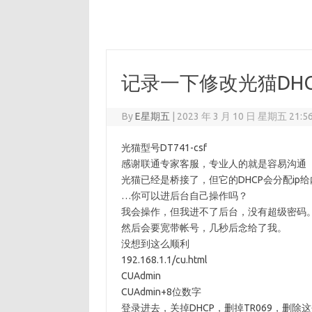
记录一下修改光猫DH
By
E星期五
|
2023 年 3 月 10 日 星期五 21:5
光猫型号DT741-csf
感谢联通专家客服，专业人的就是容易沟通
光猫已经是桥接了，但它的DHCP会分配i
…你可以进后台自己操作吗？
我会操作，但我进不了后台，没有超级密码
然后会要宽带帐号，几秒后念给了我。
没想到这么顺利
192.168.1.1/cu.html
CUAdmin
CUAdmin+8位数字
登录进去，关掉DHCP，删掉TR069，删