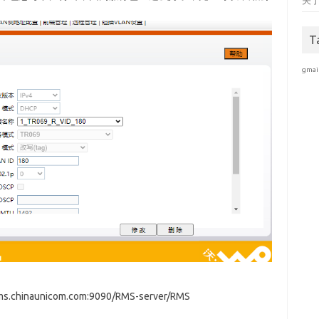
关
T
gmai
aunicom.com:9090/RMS-server/RMS