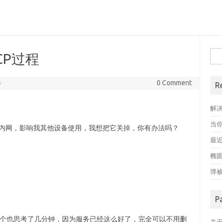
搜
CP过程
索
6
0 Comment
R
解
当
p给内网，影响我其他设备使用，我想把它关掉，你有办法吗？
最近
。
椭
弹
P
除这个也思考了几分钟，因为服务已经这么好了，完全可以不用删