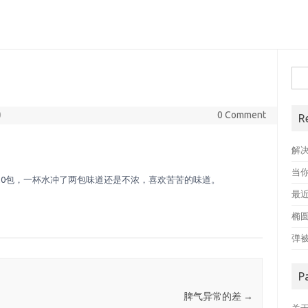
搜
索
0
0 Comment
R
解
当
20包，一杯水冲了两包味道还是不浓，喜欢苦苦的味道。
最近
椭
弹
P
脾气异常的差
→