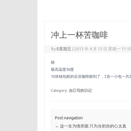
冲上一杯苦咖啡
By
E星期五
|
2013 年 4 月 15 日 星期一 11:1
晴
最高温度30度
15块钱包邮的后谷咖啡邮到了，2克一小包一共
Category:
自己写的日记
Post navigation
←
这一生为情所困 只为当初你的心太真