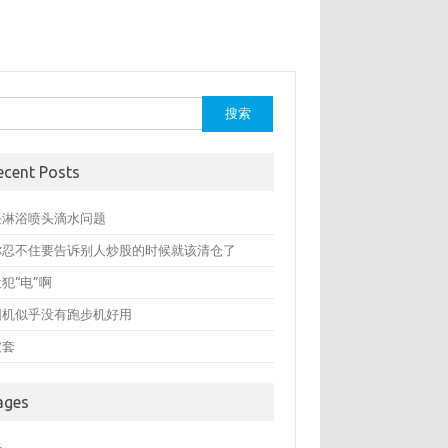
：
ecent Posts
决淋浴喷头滴水问题
你忍不住要告诉别人炒股的时候就该清仓了
犯“电”啊
圆机似乎没有跑步机好用
被套
ages