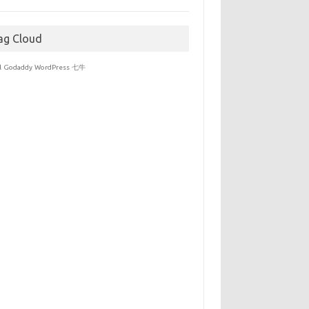
于
ag Cloud
l
Godaddy
WordPress
七牛