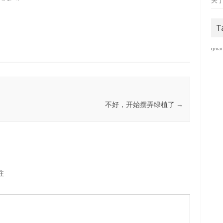
关
T
gmai
不好，开始摆弄绿植了
→
注