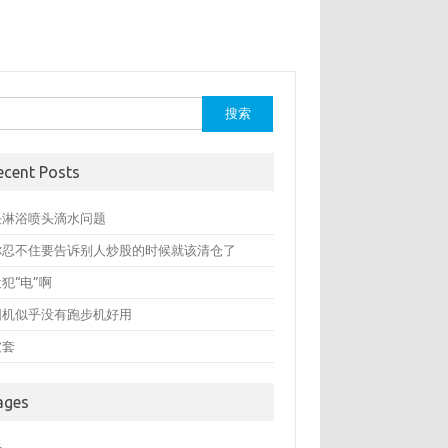
：
ecent Posts
决淋浴喷头滴水问题
你忍不住要告诉别人炒股的时候就该清仓了
犯“电”啊
圆机似乎没有跑步机好用
被套
ages