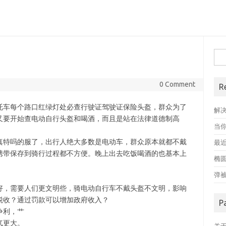
搜
索
0 Comment
R
托车每个路口红绿灯处必查行驶证驾驶证保险头盔，群众为了
解
又要开始查电动自行头盔和喝酒，而且是站在法律道德制高
当
真特吗的服了，出行人绝大多数是电动车，群众原本就都不戴
最近
携带保存到骑行过程都不方便。晚上出去吃饭喝酒的也基本上
椭
弹
好，需要人们更文明些，骑电动自行车不戴头盔不文明，影响
税收？通过罚款可以增加政府收入？
P
争利，艹
气更大。