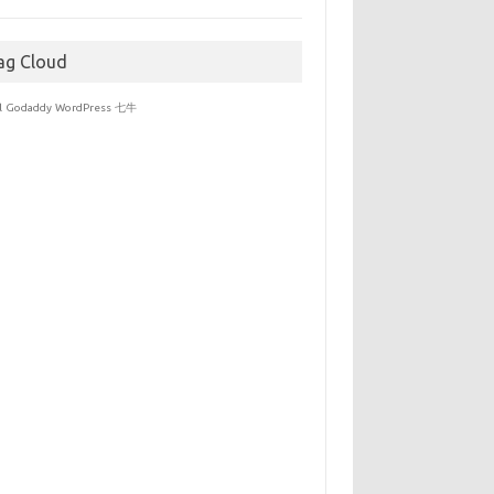
于
ag Cloud
l
Godaddy
WordPress
七牛