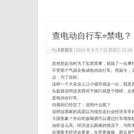
查电动自行车=禁电？
By
E星期五
|
2022 年 9 月 7 日 星期三 22:26
忽然想起当时为了实质禁摩，就搞了一出摩
不受那个气就全换成电动自行车。而如今，
点：为了你好。
这样一个大农业人口小城市搞这一出，我是
头盔就说明这东西对于骑行就是个障碍，从
是电动自行车。
但规则已经定了，说明什么呢？
说明这国家的高层以为现在这社会经济非常
大国形象？外出吃饭喝酒可以通过打车增加
油价这么高，经济这么困难的情况下，与民
目测夜市经济会更差，生意更难做，群众戾