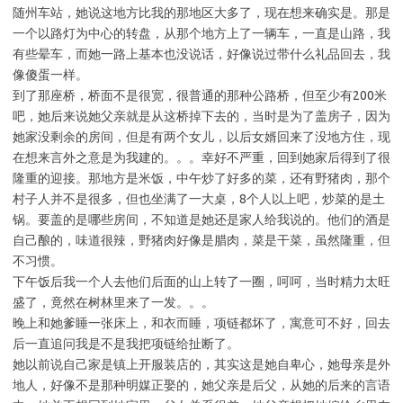
随州车站，她说这地方比我的那地区大多了，现在想来确实是。那是
一个以路灯为中心的转盘，从那个地方上了一辆车，一直是山路，我
有些晕车，而她一路上基本也没说话，好像说过带什么礼品回去，我
像傻蛋一样。
到了那座桥，桥面不是很宽，很普通的那种公路桥，但至少有200米
吧，她后来说她父亲就是从这桥掉下去的，当时是为了盖房子，因为
她家没剩余的房间，但是有两个女儿，以后女婿回来了没地方住，现
在想来言外之意是为我建的。。。幸好不严重，回到她家后得到了很
隆重的迎接。那地方是米饭，中午炒了好多的菜，还有野猪肉，那个
村子人并不是很多，但也坐满了一大桌，8个人以上吧，炒菜的是土
锅。要盖的是哪些房间，不知道是她还是家人给我说的。他们的酒是
自己酿的，味道很辣，野猪肉好像是腊肉，菜是干菜，虽然隆重，但
不习惯。
下午饭后我一个人去他们后面的山上转了一圈，呵呵，当时精力太旺
盛了，竟然在树林里来了一发。。。
晚上和她爹睡一张床上，和衣而睡，项链都坏了，寓意可不好，回去
后一直追问我是不是我把项链给扯断了。
她以前说自己家是镇上开服装店的，其实这是她自卑心，她母亲是外
地人，好像不是那种明媒正娶的，她父亲是后父，从她的后来的言语