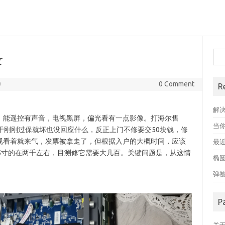
搜
录
索
0
0 Comment
R
解
，能遥控有声音，电视黑屏，偏光看有一点影像。打海尔售
当
于刚刚过保就坏也没回应什么，反正上门不修要交50块钱，修
视看着就来气，发票被拿走了，但根据入户的大概时间，应该
最近
5寸的在两千左右，目测修它需要大几百。关键问题是，从这情
椭
弹
P