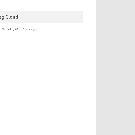
于
ag Cloud
l
Godaddy
WordPress
七牛