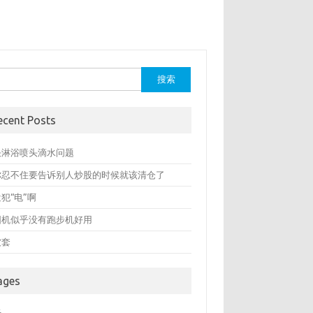
：
ecent Posts
决淋浴喷头滴水问题
你忍不住要告诉别人炒股的时候就该清仓了
犯“电”啊
圆机似乎没有跑步机好用
被套
ages