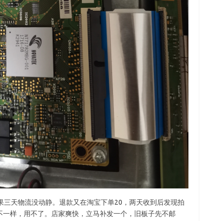
果三天物流没动静。退款又在淘宝下单20，两天收到后发现拍
不一样，用不了。店家爽快，立马补发一个，旧板子先不邮