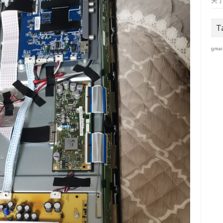
关
T
gmai