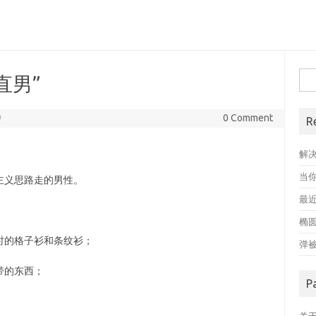
搜
直男”
索
9
0 Comment
R
解
当
主义思路走的男性。
最近
椭
时的格子衫和条纹衫；
弹
带的东西；
P
；