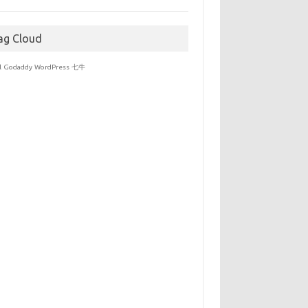
于
ag Cloud
l
Godaddy
WordPress
七牛