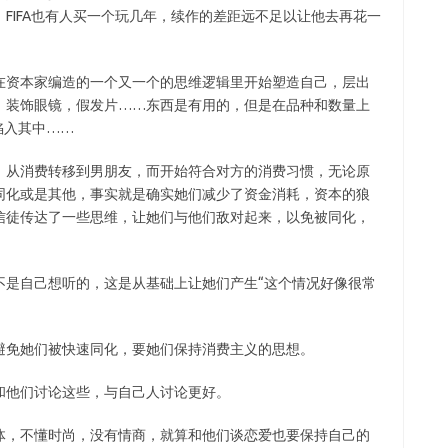
FIFA也有人买一个玩几年，续作的差距远不足以让他去再花一
在资本家编造的一个又一个的思维逻辑里开始塑造自己，层出
，装饰眼镜，假发片……东西是有用的，但是在品种和数量上
陷入其中……
：从消费转移到男朋友，而开始符合对方的消费习惯，无论原
同化或是其他，事实就是确实她们减少了资金消耗，资本的狼
信徒传达了一些思维，让她们与他们敌对起来，以免被同化，
不是自己想听的，这是从基础上让她们产生“这个情况好像很常
避免她们被快速同化，要她们保持消费主义的思想。
和他们讨论这些，与自己人讨论更好。
体，不懂时尚，没有情商，就算和他们谈恋爱也要保持自己的