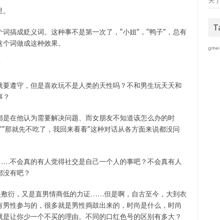
关
里。
T
词搞成贬义词。这种事不是第一次了，“小姐”，“鸭子”，总有
这个词做成这种效果。
gmai
？
就要遵守，但是喜欢玩不是人类的天性吗？不和男生玩天天和
事？
都是在他认为需要解决问题、而女朋友不知道该怎么办的时
”“那就先不吃了，我回来看看”这种对话从各方面来说都没问
……不会真的有人觉得社交是自己一个人的事吧？不会真有人
都没有吧？
都很敷衍，又是直男情商低的力证……但是啊，自古至今，大到衣
有男性参与的，很多就是男性捣鼓出来的，时尚是什么，时尚
就是让你少一个不买的理由。不同的口红色号的区别有多大？