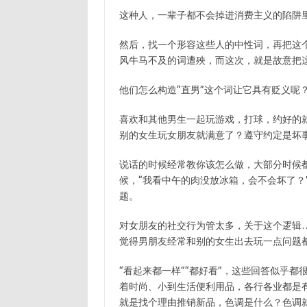
这种人，一辈子都不会掉进消费主义的陷阱
然后，找一个形容这些人的中性词，再把这个
风牛马不及的词遭殃，而这次，就是故意把
他们怎么构造“直男”这个词让它具有贬义呢
喜欢和其他男生一起玩游戏，打球，约好的
别的女生玩女朋友就满意了？遵守约定是坏
说话的时候经常教你该怎么做，大部分时候
候，“我看中午的肉没放冰箱，会不会坏了？
题。
对女朋友的社交行为管太多，关于这个逻辑
觉得男朋友经常和别的女生出去玩一点问题
“看起来都一样”“都好看”，这些回答似乎
着时尚、小到生活便利用品，各行各业都是
就是找个理由推销新品，色调是什么？色调