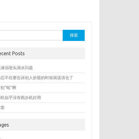
：
ecent Posts
决淋浴喷头滴水问题
你忍不住要告诉别人炒股的时候就该清仓了
犯“电”啊
圆机似乎没有跑步机好用
被套
ages