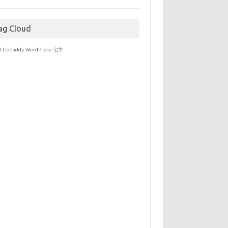
于
ag Cloud
l
Godaddy
WordPress
七牛