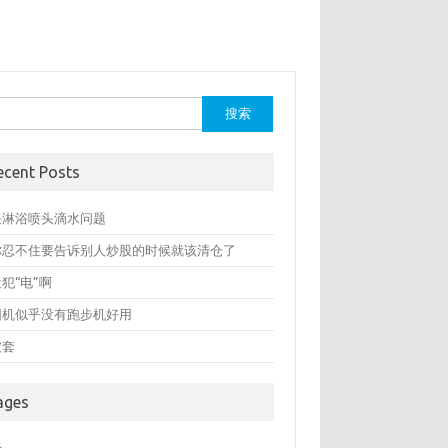
：
ecent Posts
决淋浴喷头滴水问题
你忍不住要告诉别人炒股的时候就该清仓了
犯“电”啊
圆机似乎没有跑步机好用
被套
ages