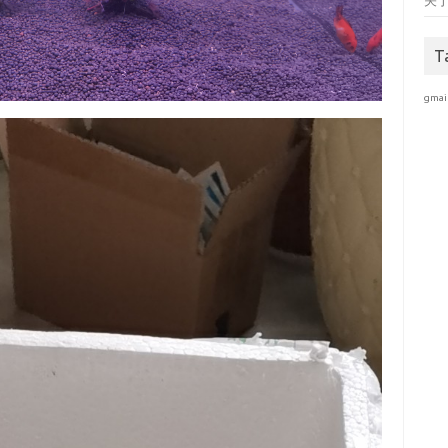
关
T
gmai