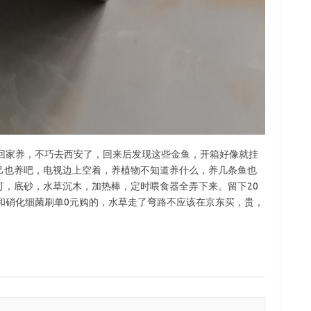
拿回家养，不巧去西安了，回来后发现这些金鱼，开箱好像就挂
己也养吧，电视边上空着，养植物不知道养什么，养几条鱼也
灯，底砂，水草沉木，加热棒，定时喂食器全弄下来。留下20
和硝化细菌刷单0元购的，水草走了弯路不应该在京东买，贵，