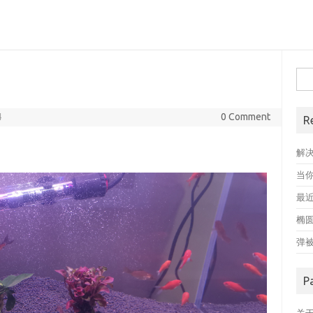
搜
索
4
0 Comment
R
解
当
最近
椭
弹
P