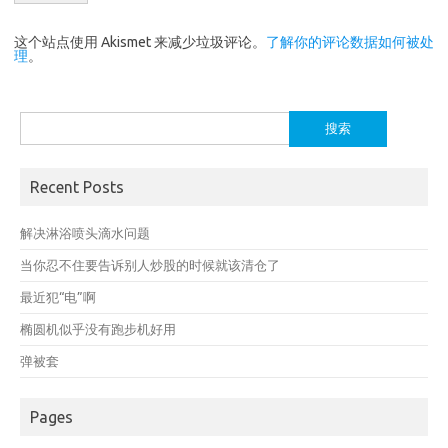
这个站点使用 Akismet 来减少垃圾评论。
了解你的评论数据如何被处
理
。
搜
索：
Recent Posts
解决淋浴喷头滴水问题
当你忍不住要告诉别人炒股的时候就该清仓了
最近犯“电”啊
椭圆机似乎没有跑步机好用
弹被套
Pages