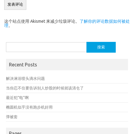
这个站点使用 Akismet 来减少垃圾评论。
了解你的评论数据如何被处
理
。
搜
索：
Recent Posts
解决淋浴喷头滴水问题
当你忍不住要告诉别人炒股的时候就该清仓了
最近犯“电”啊
椭圆机似乎没有跑步机好用
弹被套
Pages