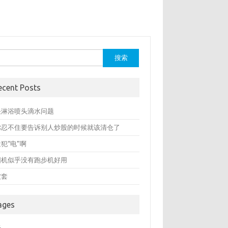
：
ecent Posts
决淋浴喷头滴水问题
你忍不住要告诉别人炒股的时候就该清仓了
犯“电”啊
圆机似乎没有跑步机好用
被套
ages