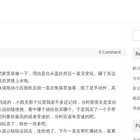
搜
索
1
0 Comment
R
解
把家里装修一下，理由是自从盖好房后一直没变化。砸了东边
当
洗衣房接上水电。
换成电动小压面机后就一直在角落里放着，除了是手动外，其
最近
椭
老妈送的，小西关那个位置我差不多还记得，当时那里全是卖自
弹
夫说你随便挑，看中哪个就给你买哪个。于是我买了一个不带
想到要价最高的或者变速的，当时应该有变速的吧。
购站卖了，铁价一块多吧。
P
水器让哒哒运回去，送给他了。下午一直在帮忙搬砖头，挺累