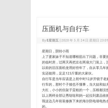
压面机与自行车
By
E星期五
|
2020 年 5 月 24 日 星期日 23:0
星期日，阴转小雨
上了婆家妹子不知道哪根筋出了问题，非要
的临时房，过两天再把左右两扇大门装上，
以前的旧压面机使用好些年了，自从零几年
实还能用，足足125斤重的大家伙。
自行车是当年应该是上初中时12岁开锁子
行车的，那时个子矮也不懂事，当大姑和姑
大杠，小小的但架子蛮粗的一个，压根都没
以上两样全部让秀哒哒和妈一起拉到废品收
我这边几年前装修换下来的海尔防电墙电热
的。