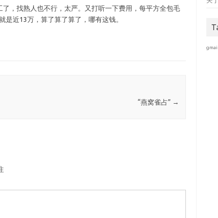
关
工了，找熟人也不行，太严。又打听一下费用，每平方全包毛
也就是近13万，算了算了算了，哪有这钱。
T
gmai
“燕窝雀占”
→
注