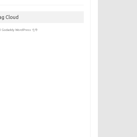
于
ag Cloud
l
Godaddy
WordPress
七牛