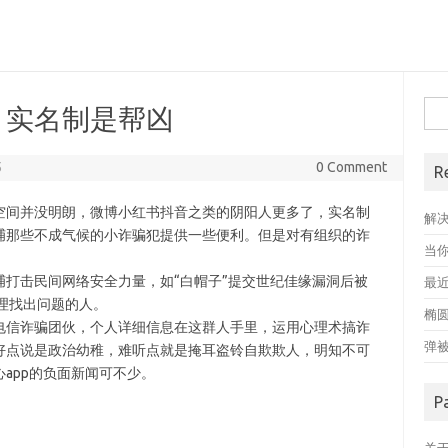
搜
，实名制是帮凶
索
5
0 Comment
R
空间并没明朗，微博小红书抖音之类的阴阳人更多了，实名制
解
捕那些不成气候的小诈骗犯提供一些便利。但是对有组织的诈
当
打击民间网络安全力量，如“白帽子”提交世纪佳缘漏洞后被
最近
理找出问题的人。
椭
电信诈骗团伙，个人详细信息在这群人手里，运用心理术搞诈
弹
好点说是政治幼稚，难听点就是掩耳盗铃自欺欺人，明知不可
app的负面新闻可不少。
P