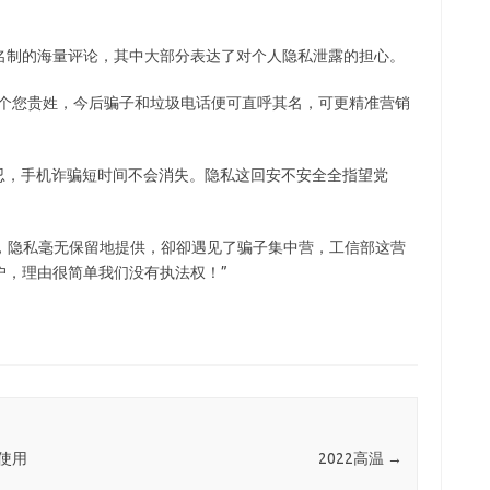
名制的海量评论，其中大部分表达了对个人隐私泄露的担心。
会问个您贵姓，今后骗子和垃圾电话便可直呼其名，可更精准营销
要忍一忍，手机诈骗短时间不会消失。隐私这回安不安全全指望党
话了，隐私毫无保留地提供，卻卻遇见了骗子集中营，工信部这营
户，理由很简单我们没有执法权！”
，使用
2022高温
→