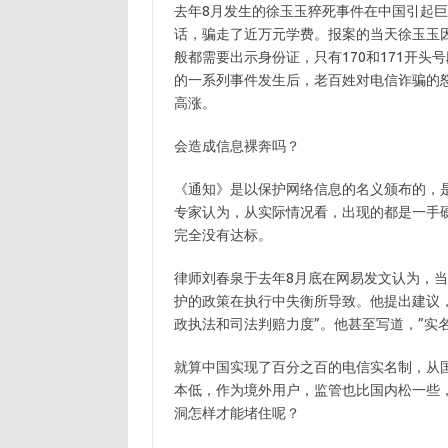
去年8月发生的徐玉玉猝死事件在中国引起巨
话，骗走了近万元学费。报案的当天徐玉玉因
般都需要出示身份证，只有170和171开
的一系列事件发生后，老百姓对电信诈骗的
高涨。
会造成信息裸奔吗？
《通知》是以保护网络信息的名义颁布的，
专家认为，从实际情况看，出现的都是一手
完全没有达标。
律师刘春泉于去年8月底在网易发文认为，
护的政策在执行中失衡所导致。他提出建议
政执法和司法判赔力度”。他甚至写道，”实名
就算中国实现了百分之百的电信实名制，从国
本低，作为境外用户，监管也比国内松一些
洞怎样才能堵住呢？