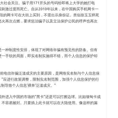
大社会关注。骗子用171开头的号码给即将上大学的她打电
刺激过度而死亡。自从2010年以来，在中国购买手机网卡一
头号段的网卡可在大街上买到，不需出示身份证。类似徐玉玉猝死
怒火再次点燃，要求惩治骗子以及立法保护公民的呼声也再次
是一种制度性安排，体现了对网络诈骗有预见性的防备。但有
硬一手软的局面，即实名制实施得不错，而个人信息的保护却
当前电信诈骗泛滥成灾的主要原因，是网络实名制与个人信息保
，”应进行政策调整，限制实名制范围，加强个人信息保护的行
制导致个人信息’裸奔’泛滥成灾。”
外进入中国的市场的”黑卡”还是可以打擦边球。比如缅甸卡成
，不容易被封。只要插上此卡就可以在大陆使用。像这样的漏