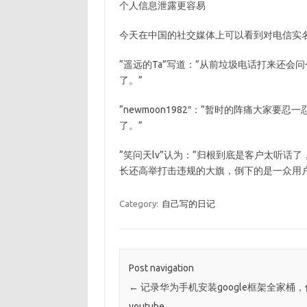
个人信息泄露更容易
今天在中国的社交媒体上可以看到对电信实
“遥远的Ta”写道：”从前垃圾电话打来还
了。”
“newmoon1982″：”暂时的阵痛大家
了。”
“笑问天lv”认为：”归根到底是客户太听
长还高举打击违规的大旗，倒下的是一众用
Category:
自己写的日记
Post navigation
←
记录华为手机安装google框架全家桶
youtube