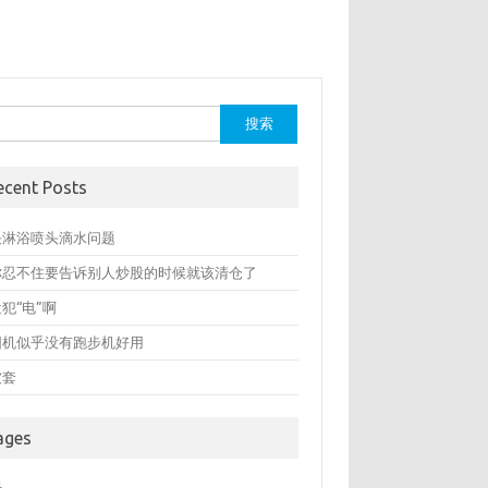
：
ecent Posts
决淋浴喷头滴水问题
你忍不住要告诉别人炒股的时候就该清仓了
犯“电”啊
圆机似乎没有跑步机好用
被套
ages