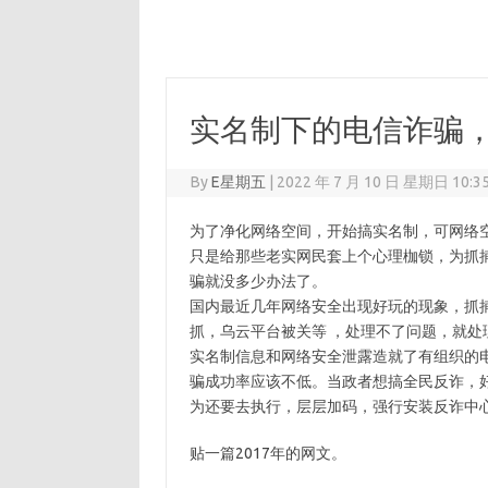
实名制下的电信诈骗
By
E星期五
|
2022 年 7 月 10 日 星期日 10:3
为了净化网络空间，开始搞实名制，可网络
只是给那些老实网民套上个心理枷锁，为抓
骗就没多少办法了。
国内最近几年网络安全出现好玩的现象，抓捕
抓，乌云平台被关等 ，处理不了问题，就处
实名制信息和网络安全泄露造就了有组织的
骗成功率应该不低。当政者想搞全民反诈，
为还要去执行，层层加码，强行安装反诈中心
贴一篇2017年的网文。