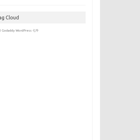
于
ag Cloud
l
Godaddy
WordPress
七牛