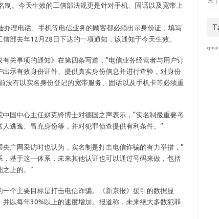
关
实名制。今天生效的工信部法规更是针对手机、固话以及宽带上
T
大陆办理电话、手机等电信业务的顾客都必须出示身份证，填写
信部去年12月28日下达的一项通知，该通知于今天生效。
gmai
议有关事项的通知》在第四条写道，”电信业务经营者与用户订
户出示有效身份证件、提供真实身份信息并进行查验，对身份
之前没有以实名身份登记的宽带服务、固话以及手机卡等必须重
院中国中心主任赵克锋博士对德国之声表示，“实名制最重要考
送人逃逸、冒充身份等，并对犯罪侦查提供有利条件。”
国央广网采访时也认为，实名制是打击电信诈骗的有力举措，”
系，基于这一体系，未来其他认证也可以通过号码来做，包括
之上的。”
的一个主要目标是打击电信诈骗。《新京报》援引的数据显
并以每年30%以上的速度增加。报道称，未来绝大多数犯罪