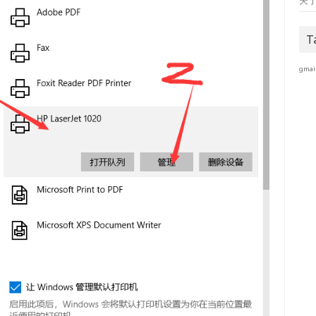
关
T
gmai