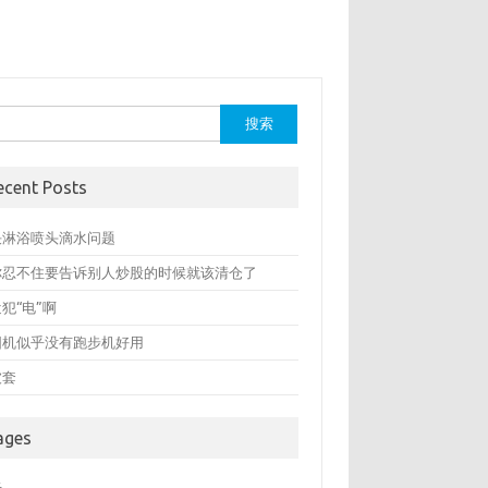
：
ecent Posts
决淋浴喷头滴水问题
你忍不住要告诉别人炒股的时候就该清仓了
犯“电”啊
圆机似乎没有跑步机好用
被套
ages