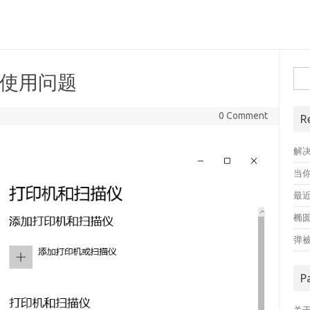
搜
享使用问题
索
0 Comment
R
解
当
最近
椭
弹
P