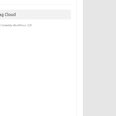
于
ag Cloud
l
Godaddy
WordPress
七牛